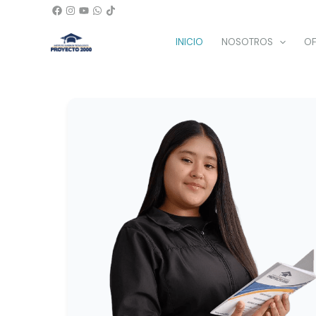
Ir
al
INICIO
NOSOTROS
OF
contenido