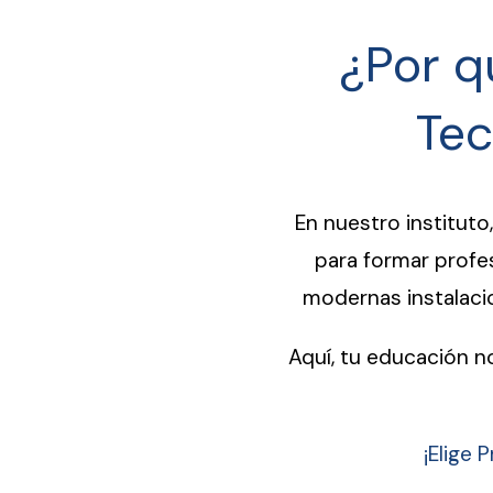
¿Por qu
Tec
En nuestro institut
para formar prof
modernas instalacio
Aquí, tu educación n
¡Elige 