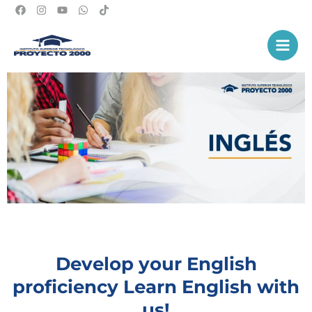
Ir
al
Main
contenido
Men
Develop your English
proficiency Learn English with
us!