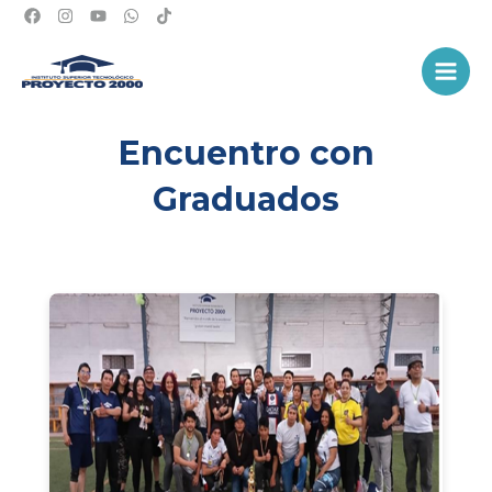
Ir
al
Main
contenido
Men
Encuentro con
Graduados