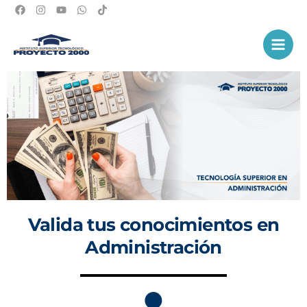
Ir
al
Main
contenido
Men
Valida tus conocimientos en
Administración