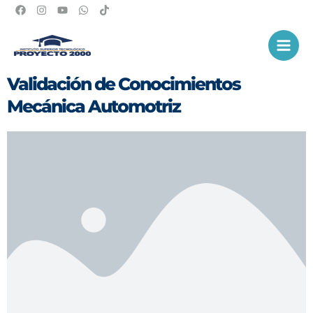
Ir
al
Main
contenido
Men
Validación de Conocimientos
Mecánica Automotriz