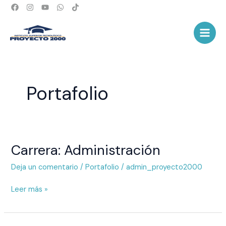
Ir
al
Main
contenido
Men
Portafolio
Carrera: Administración
Carrera:
Administración
Deja un comentario
/
Portafolio
/
admin_proyecto2000
Leer más »