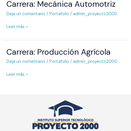
Carrera: Mecánica Automotriz
Carrera:
Mecánica
Deja un comentario
/
Portafolio
/
admin_proyecto2000
Automotriz
Leer más »
Carrera: Producción Agrícola
Carrera:
Producción
Deja un comentario
/
Portafolio
/
admin_proyecto2000
Agrícola
Leer más »