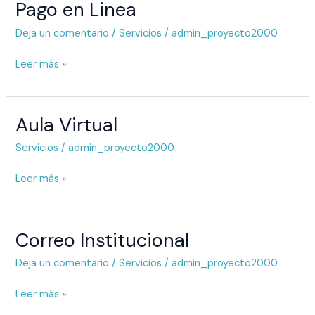
Pago en Linea
Pago
en
Deja un comentario
/
Servicios
/
admin_proyecto2000
Linea
Leer más »
Aula Virtual
Aula
Virtual
Servicios
/
admin_proyecto2000
Leer más »
Correo Institucional
Correo
Institucional
Deja un comentario
/
Servicios
/
admin_proyecto2000
Leer más »