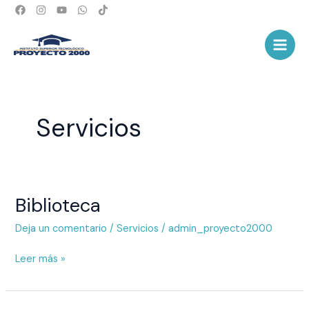
Ir
al
Main
contenido
Men
Servicios
Biblioteca
Biblioteca
Deja un comentario
/
Servicios
/
admin_proyecto2000
Leer más »